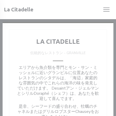
クッキー利用の管理について
La Citadelle
LA CITADELLE
伝統的なレストラン
-
GRANVILLE
エリアから魚介類を専門とモン・サン・ミ
ッシェルに近いグランビルに位置あなたの
レストランのシタデルは、「海辺」家庭的
な雰囲気の中でこれらの海洋の味を発見し
ていただけます。 Desaintアン・ジェルマン
とシリルDoraphé（シェフ）は、あなたを歓
迎して喜んでます。
是非、シーフードの盛り合わせ、牡蠣のチ
ャネルまたはグリルロブスターChauseyをお