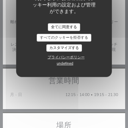
ッキー利用の設定および管理
伝統的なレストラン
ができます。
サービス
離れて, テラス, 無料駐車場50m, イベント企画, バリアフリー
La Citadelle
アクセス
全てに同意する
すべてのクッキーを拒否する
ご利用可能なお支払い方法
レストランチケット, ビザ, チケ・レストラン (食券) , タッチ
カスタマイズする
決済 クレジットカード, ユーロカード /マスターカード, 現
金, ホリデーバウチャー, カルトブルー, アメックス
プライバシーポリシー
undefined
営業時間
月
-
日
12:15 - 14:00
19:15 - 21:30
•
場所