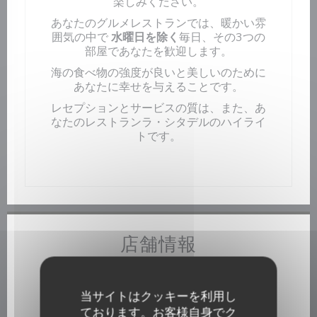
楽しみください。
あなたのグルメレストランでは
、暖かい雰
囲気の中で
水曜日を除く
毎日、その3つの
部屋であなたを歓迎します
。
海の食べ物の強度が良いと美しいのために
あなたに幸せを与えることです。
レセプションとサービスの質は、また、あ
なたのレストランラ・シタデルのハイライ
トです。
店舗情報
料理
フィッシュ＆シーフード, 伝統的なフランス語
当サイトはクッキーを利用し
ております。お客様自身でク
ビジネスタイプ