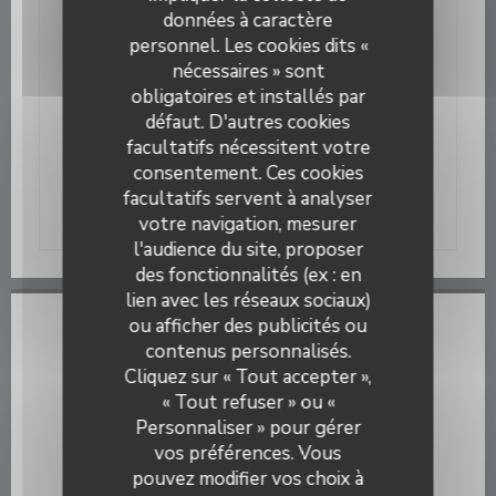
Matignon GRANVILLE
données à caractère
personnel. Les cookies dits «
LES BIO P'TITS PANIERS 1 La
nécessaires » sont
Boismorellerie 50 450 SAINT DENIS LE
GAST
obligatoires et installés par
défaut. D'autres cookies
LA MARQUISE DE PRESLES, YVER
facultatifs nécessitent votre
CHOCOLATIER, 26 rue Lecampion
GRANVILLE
consentement. Ces cookies
facultatifs servent à analyser
votre navigation, mesurer
l'audience du site, proposer
des fonctionnalités (ex : en
lien avec les réseaux sociaux)
ou afficher des publicités ou
Infos pratiques
contenus personnalisés.
La Citadelle
Cliquez sur « Tout accepter »,
Cuisine
« Tout refuser » ou «
Poissons et fruits de mer, Française Traditionnelle
Personnaliser » pour gérer
Type de restaurant
vos préférences. Vous
Restaurant Traditionnel
pouvez modifier vos choix à