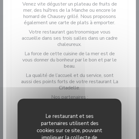
Venez vite déguster un plateau de fruits de
mer, des huîtres de la Manche ou encore le
homard de Chausey grillé. Nous proposons
également une carte de plats à emporter.
Votre restaurant gastronomique vous
accueille dans ses trois salles dans un cadre
chaleureux.
La force de cette cuisine de la mer est de
vous donner du bonheur par le bon et par le
beau.
La qualité de l’accueil et du service, sont
aussi des points forts de votre restaurant La
Citadelle.
Nos partenaires :
FRESIL MAREE, 30 rue Lecampion
GRANVILLE
Le restaurant et ses
LA CAVE GRANVILLAISE, 63 avenue des
partenaires utilisent des
Matignon GRANVILLE
cookies sur ce site, pouvant
impliquer la collecte de
LA HALLE GOURMANDE, 501 avenue des