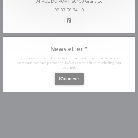
((ouvre une nouvel
34 RUE DU PORT 50400 Granville
02 33 50 34 10
Facebook ((ouvre une nouvelle f
Newsletter
*
Inscrivez-vous à notre lettre d'information pour recevoir des
communications personnalisées et des offres marketing par
courriel.
S'abonner