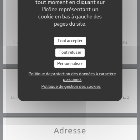
tout moment en cliquant sur
Services
l'icône représentant un
Vente à emporter, Terrasse, Parking gratuit à 50 m,
cookie en bas à gauche des
Organisation d'événements, Accès aux personnes à
pages du site.
mobilité réduite
Moyens de paiement
Tout accepter
Ticket Restaurant, Visa, Titres restaurant, Paiement Sans
Contact, Eurocard/Mastercard, Espèces, Chèques
Tout refuser
Vacances, Carte Bleue, American Express
Personnaliser
Politique de protection des données à caractère
personnel
Horaires
Politique de gestion des cookies
Lun
-
Dim
12h15 - 14h00
19h15 - 21h30
•
Adresse