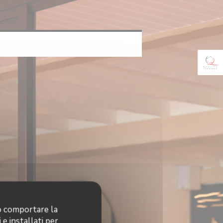
no comportare la
 e installati per