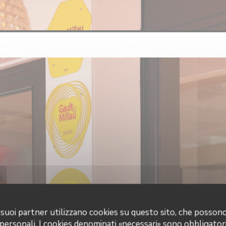
 i suoi partner utilizzano cookies su questo sito, che posso
 personali. I cookies denominati «necessari» sono obbligatori