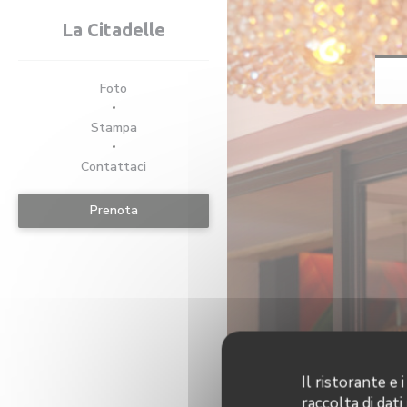
Personalizzazione delle tue scelte sui cookie
La Citadelle
Foto
Stampa
Contattaci
Prenota
Il ristorante e
raccolta di dati