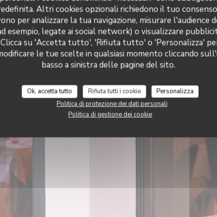
definita. Altri cookies opzionali richiedono il tuo consens
ono per analizzare la tua navigazione, misurare l'audience de
ad esempio, legate ai social network) o visualizzare pubblic
 Clicca su 'Accetta tutto', 'Rifiuta tutto' o 'Personalizza' pe
La Citadelle
odificare le tue scelte in qualsiasi momento cliccando sull'
basso a sinistra delle pagine del sito.
Ok, accetta tutto
Rifiuta tutti i cookie
Personalizza
Politica di protezione dei dati personali
Politica di gestione dei cookie